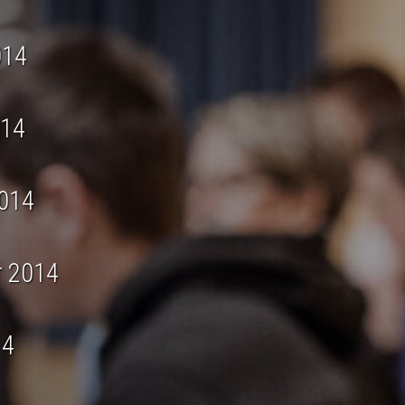
014
014
2014
r 2014
14