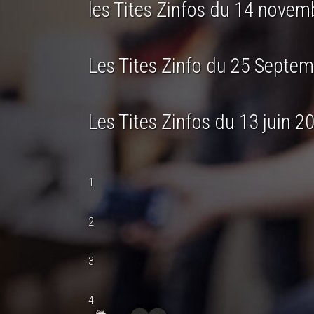
les Tites Zinfos du 14 nove
Les Tites Zinfo du 25 Septe
Les Tites Zinfos du 13 juin 2
1
2
3
4