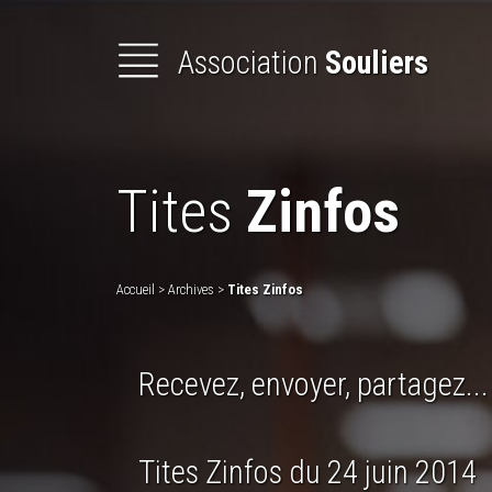
Association
Souliers
Présentation
de l'association
Tites
Zinfos
Animations
et
formations
Les
Actualités
Accueil
>
Archives
>
Tites Zinfos
Lettres
d'informations
Recevez, envoyer, partagez...
Les
Bottes
secrètes
Tites Zinfos du 24 juin 2014