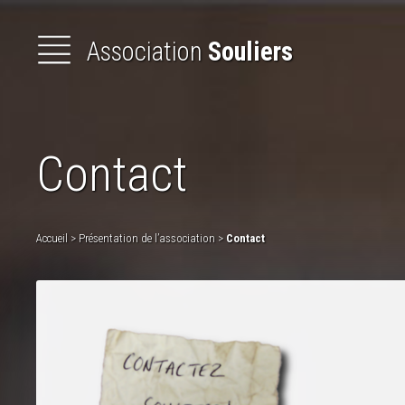
Association
Souliers
Présentation
de l'association
Contact
Animations
et
formations
Les
Actualités
Accueil
>
Présentation de l’association
>
Contact
Lettres
d'informations
Les
Bottes
secrètes